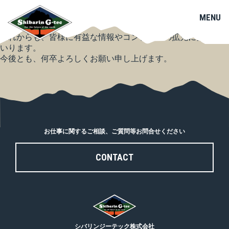
この度、ホームページをリニューアルいたしました。
皆様にとってより見やすく、情報を見つけやすい構成とデザイ
MENU
ンに改善いたしました。
これからも、皆様に有益な情報やコンテンツの拡充に努めてま
いります。
今後とも、何卒よろしくお願い申し上げます。
SE
GRE
お仕事に関するご相談、ご質問等お問合せください
GRO
CONTACT
GOA
ABO
SDG
シバリンジーテック株式会社