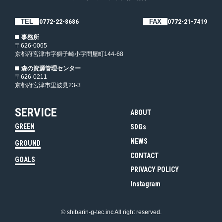
NEW
TEL
0772-22-8686
FAX
0772-21-7419
事務所
〒626-0065
京都府宮津市字獅子崎小字問屋町144-68
森の資源管理センター
〒626-0211
京都府宮津市里波見23-3
SERVICE
ABOUT
GREEN
SDGs
NEWS
GROUND
CONTACT
GOALS
PRIVACY POLICY
Instagram
©︎ shibarin-g-tec.inc All right reserved.